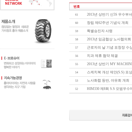
번호
2013년 상반기 신5S 우수부
61
창립 제62주년 기념식 개최
60
특별승진자 사령
59
2013년 임금협상 노사협의회
58
근로자의 날 기념 표창장 수
57
치과 제휴 협약 체결
56
2013년 상반기 MY MACHI
55
스케치북 개선 제안(S.S) 포
54
노사화합 등반, 야유회 개최
53
HIM330 제8회 S.S 모범
52