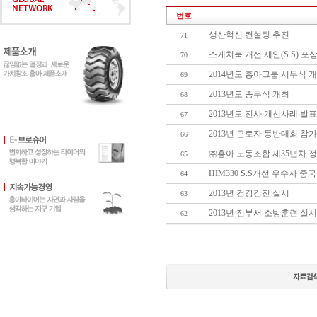
번호
생산혁신 컨설팅 추진
71
스케치북 개선 제안(S.S) 포
70
2014년도 흥아그룹 시무식 
69
2013년도 종무식 개최
68
2013년도 전사 개선사례 발
67
2013년 근로자 등반대회 참가
66
㈜흥아 노동조합 제35년차 
65
HIM330 S.S개선 우수자 중
64
2013년 건강검진 실시
63
2013년 전부서 소방훈련 실시
62